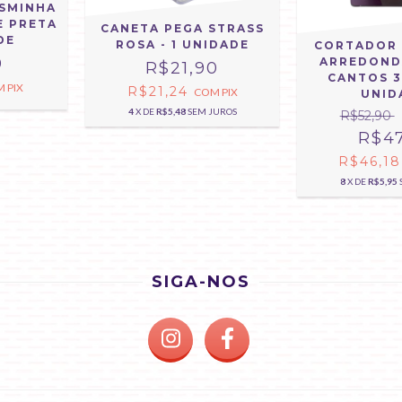
SMINHA
E PRETA
CANETA PEGA STRASS
DE
ROSA - 1 UNIDADE
CORTADOR 
0
ARREDOND
R$21,90
CANTOS 3 
M
PIX
R$21,24
COM
PIX
UNID
4
X DE
R$5,48
SEM JUROS
R$52,90
R$47
R$46,1
8
X DE
R$5,95
SIGA-NOS