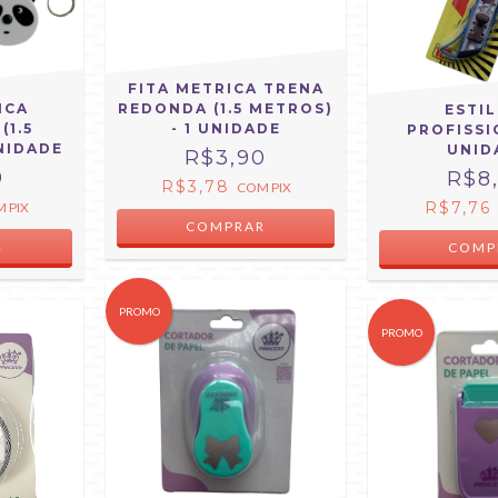
FITA METRICA TRENA
ICA
REDONDA (1.5 METROS)
ESTI
(1.5
- 1 UNIDADE
PROFISSI
UNIDADE
UNID
R$3,90
0
R$8
R$3,78
COM
PIX
R$7,76
M
PIX
R
PROMO
PROMO