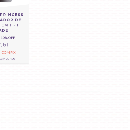
PRINCESS
ADOR DE
EM 1 - 1
ADE
10
% OFF
,61
8
COM
PIX
SEM JUROS