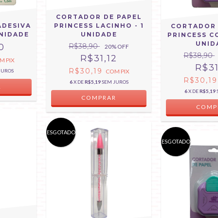
CORTADOR DE PAPEL
ADESIVA
PRINCESS LACINHO - 1
CORTADOR 
UNIDADE
UNIDADE
PRINCESS C
UNID
0
R$38,90
20
% OFF
R$38,90
R$31,12
OM
PIX
R$31
R$30,19
JUROS
COM
PIX
R$30,1
6
X DE
R$5,19
SEM JUROS
6
X DE
R$5,19
ESGOTADO
ESGOTADO