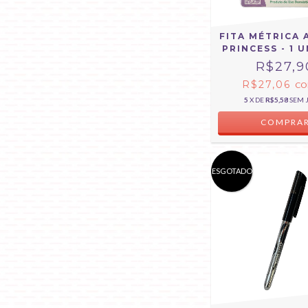
FITA MÉTRICA 
PRINCESS - 1 
R$27,9
R$27,06
C
5
X DE
R$5,58
SEM 
ESGOTADO