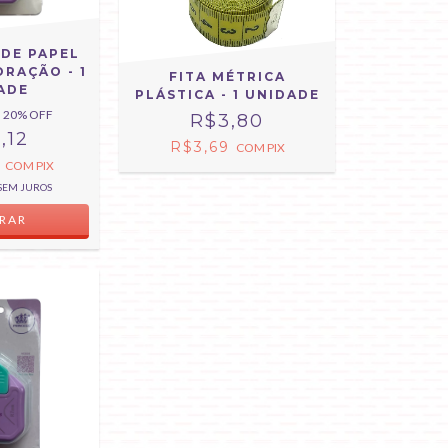
DE PAPEL
ORAÇÃO - 1
FITA MÉTRICA
ADE
PLÁSTICA - 1 UNIDADE
20
% OFF
R$3,80
,12
R$3,69
COM
PIX
9
COM
PIX
SEM JUROS