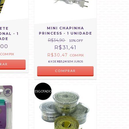
MINI CHAPINHA
LETE
PRINCESS - 1 UNIDADE
ONAL - 1
ADE
R$34,90
10
% OFF
,00
R$31,41
COM
PIX
R$30,47
COM
PIX
6
X DE
R$5,24
SEM JUROS
ESGOTADO