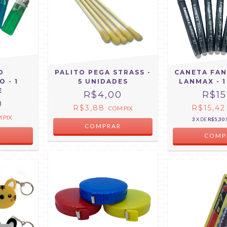
O
PALITO PEGA STRASS -
CANETA FA
 - 1
5 UNIDADES
LANMAX - 
E
R$4,00
R$15
0
R$3,88
R$15,4
COM
PIX
M
PIX
3
X DE
R$5,30