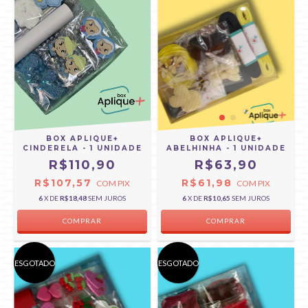
BOX APLIQUE+
BOX APLIQUE+
CINDERELA - 1 UNIDADE
ABELHINHA - 1 UNIDADE
R$110,90
R$63,90
R$107,57
R$61,98
COM
PIX
COM
PIX
6
X DE
R$18,48
SEM JUROS
6
X DE
R$10,65
SEM JUROS
ESGOTADO
ESGOTADO