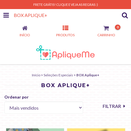
FRETE GRÁTIS! CLIQUE E VEJA AS REGRAS :)
BOX APLIQUE+
0
INÍCIO
PRODUTOS
CARRINHO
Início
>
Seleções Especiais
>
BOX Aplique+
BOX APLIQUE+
Ordenar por
FILTRAR