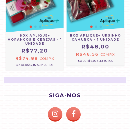
BOX APLIQUE+
BOX APLIQUE+ URSINHO
MORANGOS E CEREJAS - 1
CAMURÇA - 1 UNIDADE
UNIDADE
R$48,00
R$77,20
R$46,56
COM
PIX
R$74,88
COM
PIX
6
X DE
R$8,00
SEM JUROS
6
X DE
R$12,87
SEM JUROS
SIGA-NOS