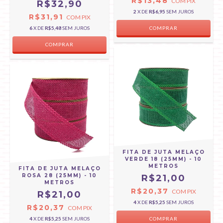
R$13,48
COM
PIX
R$32,90
2
X DE
R$6,95
SEM JUROS
R$31,91
COM
PIX
6
X DE
R$5,48
SEM JUROS
FITA DE JUTA MELAÇO
VERDE 18 (25MM) - 10
METROS
FITA DE JUTA MELAÇO
ROSA 28 (25MM) - 10
R$21,00
METROS
R$20,37
COM
PIX
R$21,00
4
X DE
R$5,25
SEM JUROS
R$20,37
COM
PIX
4
X DE
R$5,25
SEM JUROS