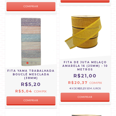
FITA DE JUTA MELAÇO
AMARELA 16 (25MM) - 10
METROS
FITA YAMA TRABALHADA
BOUCLÉ MESCLADA
R$21,00
(38MM)
R$20,37
COM
PIX
R$5,20
4
X DE
R$5,25
SEM JUROS
R$5,04
COM
PIX
COMPRAR