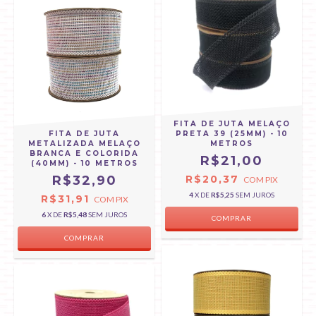
FITA DE JUTA MELAÇO
FITA DE JUTA
PRETA 39 (25MM) - 10
METALIZADA MELAÇO
METROS
BRANCA E COLORIDA
R$21,00
(40MM) - 10 METROS
R$32,90
R$20,37
COM
PIX
4
X DE
R$5,25
SEM JUROS
R$31,91
COM
PIX
6
X DE
R$5,48
SEM JUROS