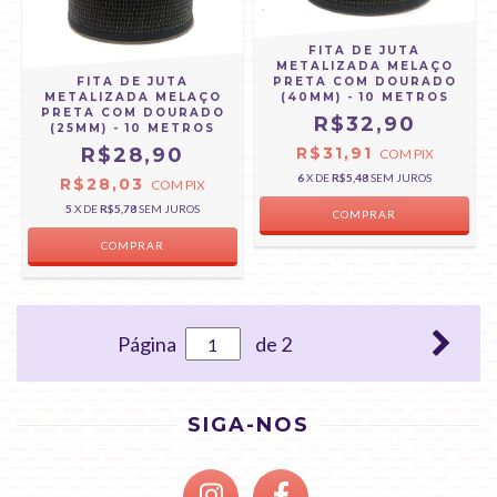
FITA DE JUTA
METALIZADA MELAÇO
FITA DE JUTA
PRETA COM DOURADO
METALIZADA MELAÇO
(40MM) - 10 METROS
PRETA COM DOURADO
R$32,90
(25MM) - 10 METROS
R$28,90
R$31,91
COM
PIX
6
X DE
R$5,48
SEM JUROS
R$28,03
COM
PIX
5
X DE
R$5,78
SEM JUROS
Página
de 2
SIGA-NOS