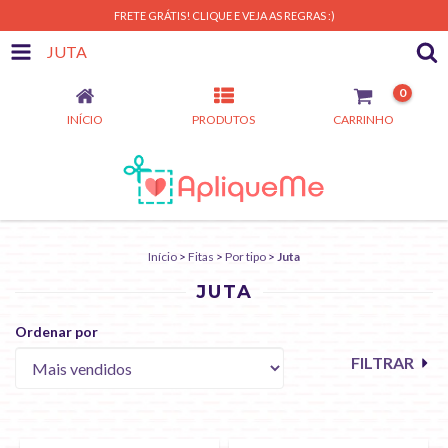
FRETE GRÁTIS! CLIQUE E VEJA AS REGRAS :)
JUTA
0
INÍCIO
PRODUTOS
CARRINHO
Início
>
Fitas
>
Por tipo
>
Juta
JUTA
Ordenar por
FILTRAR