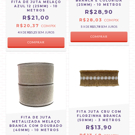
BRANCA E COLORIDA
FITA DE JUTA MELAÇO
(25MM) - 10 METROS
AZUL 12 (25MM) - 10
METROS
R$28,90
R$21,00
R$28,03
COM
PIX
R$20,37
COM
PIX
5
X DE
R$5,78
SEM JUROS
4
X DE
R$5,25
SEM JUROS
FITA JUTA CRU COM
FLORZINHA BRANCA
FITA DE JUTA
(50MM) - 3 METROS
METALIZADA MELAÇO
BRANCA COM DOURADO
R$13,90
(40MM) - 10 METROS