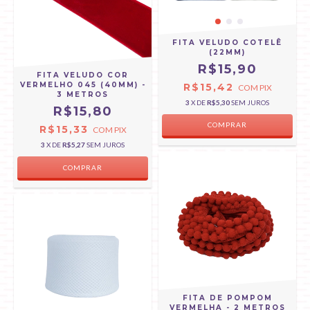
FITA VELUDO COTELÊ
(22MM)
R$15,90
FITA VELUDO COR
VERMELHO 045 (40MM) -
R$15,42
COM
PIX
3 METROS
3
X DE
R$5,30
SEM JUROS
R$15,80
COMPRAR
R$15,33
COM
PIX
3
X DE
R$5,27
SEM JUROS
FITA DE POMPOM
VERMELHA - 2 METROS