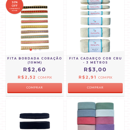
10%
OFF
comprando 2
ou mais
FITA BORDADA CORAÇÃO
FITA CADARÇO COR CRU
(10MM)
- 3 METROS
R$2,60
R$3,00
R$2,52
R$2,91
COM
PIX
COM
PIX
COMPRAR
COMPRAR