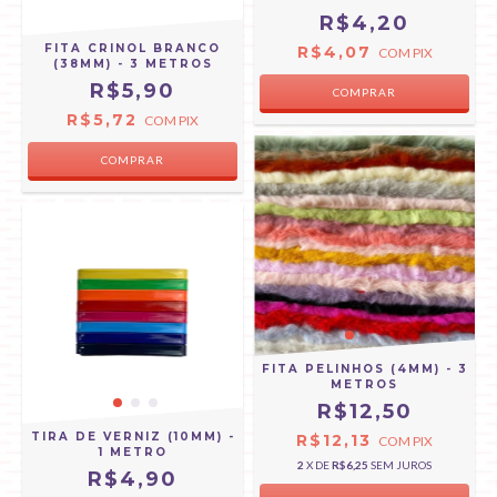
R$4,20
FITA CRINOL BRANCO
R$4,07
COM
PIX
(38MM) - 3 METROS
R$5,90
R$5,72
COM
PIX
FITA PELINHOS (4MM) - 3
METROS
R$12,50
TIRA DE VERNIZ (10MM) -
R$12,13
COM
PIX
1 METRO
2
X DE
R$6,25
SEM JUROS
R$4,90