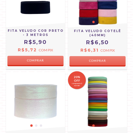
FITA VELUDO COR PRETO
FITA VELUDO COTELÊ
- 3 METROS
(40MM)
R$5,90
R$6,50
R$5,72
R$6,31
COM
PIX
COM
PIX
COMPRAR
COMPRAR
20%
OFF
comprando 2
ou mais