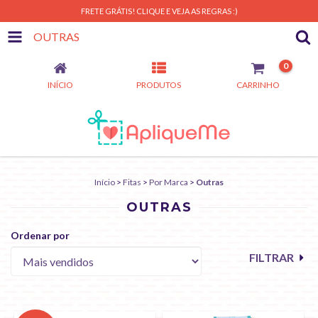
FRETE GRÁTIS! CLIQUE E VEJA AS REGRAS :)
OUTRAS
0
INÍCIO
PRODUTOS
CARRINHO
Início
>
Fitas
>
Por Marca
>
Outras
OUTRAS
Ordenar por
FILTRAR