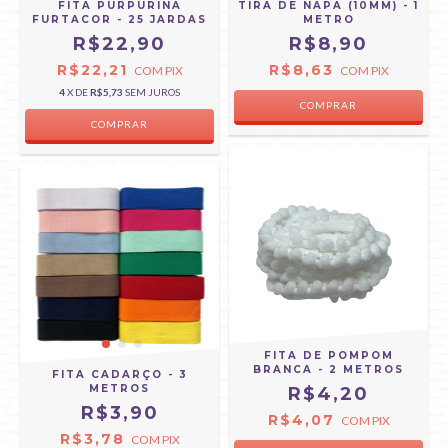
FITA PURPURINA
TIRA DE NAPA (10MM) - 1
FURTACOR - 25 JARDAS
METRO
R$22,90
R$8,90
R$22,21
R$8,63
COM
PIX
COM
PIX
4
X DE
R$5,73
SEM JUROS
COMPRAR
COMPRAR
FITA DE POMPOM
BRANCA - 2 METROS
FITA CADARÇO - 3
METROS
R$4,20
R$3,90
R$4,07
COM
PIX
R$3,78
COM
PIX