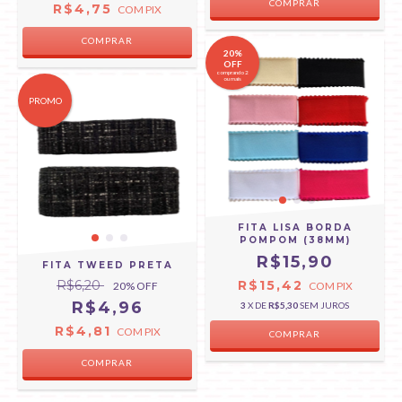
COMPRAR
R$4,75
COM
PIX
COMPRAR
20%
OFF
comprando 2
ou mais
PROMO
FITA LISA BORDA
POMPOM (38MM)
R$15,90
FITA TWEED PRETA
R$6,20
R$15,42
20
% OFF
COM
PIX
R$4,96
3
X DE
R$5,30
SEM JUROS
R$4,81
COM
PIX
COMPRAR
COMPRAR