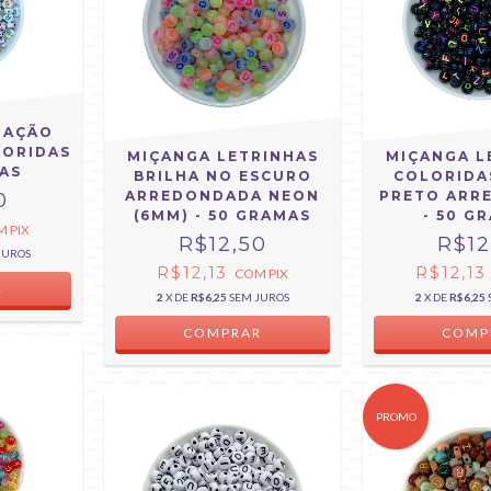
RAÇÃO
LORIDAS
MIÇANGA LETRINHAS
MIÇANGA L
MAS
BRILHA NO ESCURO
COLORIDA
ARREDONDADA NEON
PRETO ARR
0
(6MM) - 50 GRAMAS
- 50 G
M
PIX
R$12,50
R$12
JUROS
R$12,13
R$12,1
COM
PIX
2
X DE
R$6,25
SEM JUROS
2
X DE
R$6,25
PROMO