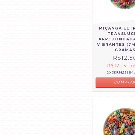
MIÇANGA LET
TRANSLÚC
ARREDONDAD
VIBRANTES (7M
GRAMA
R$12,5
R$12,13
CO
2
X DE
R$6,25
SEM 