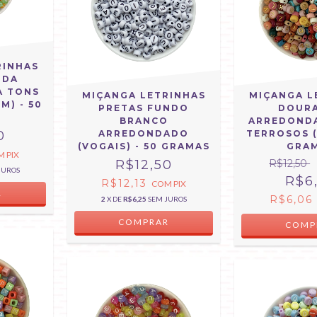
RINHAS
IDA
A TONS
MIÇANGA LETRINHAS
MIÇANGA L
M) - 50
PRETAS FUNDO
DOUR
S
BRANCO
ARREDOND
0
ARREDONDADO
TERROSOS (
(VOGAIS) - 50 GRAMAS
GRA
M
PIX
R$12,50
R$12,50
JUROS
R$6
R$12,13
COM
PIX
R$6,0
2
X DE
R$6,25
SEM JUROS