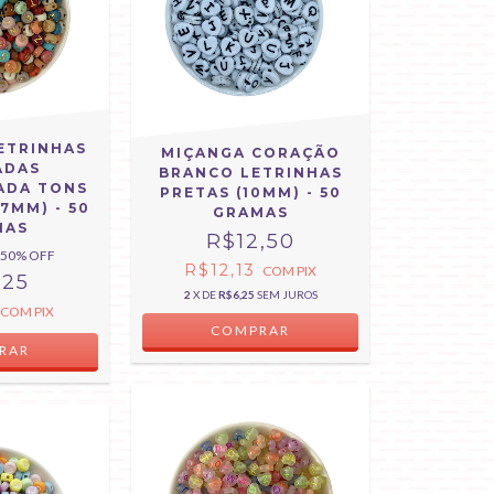
ETRINHAS
MIÇANGA CORAÇÃO
ADAS
BRANCO LETRINHAS
ADA TONS
PRETAS (10MM) - 50
7MM) - 50
GRAMAS
MAS
R$12,50
50
% OFF
R$12,13
COM
PIX
,25
2
X DE
R$6,25
SEM JUROS
6
COM
PIX