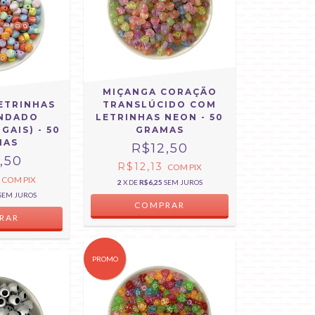
MIÇANGA CORAÇÃO
ETRINHAS
TRANSLÚCIDO COM
NDADO
LETRINHAS NEON - 50
GAIS) - 50
GRAMAS
MAS
R$12,50
,50
R$12,13
COM
PIX
3
COM
PIX
2
X DE
R$6,25
SEM JUROS
SEM JUROS
PROMO