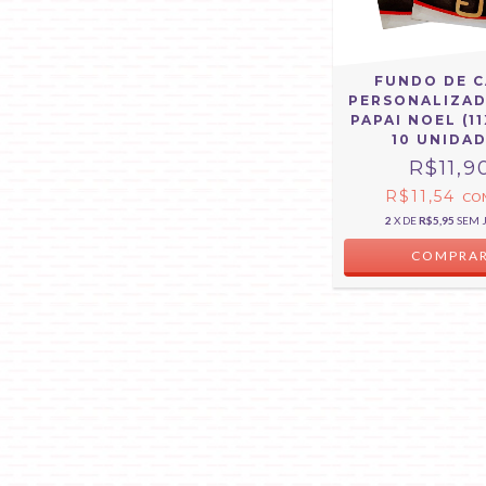
FUNDO DE C
PERSONALIZAD
PAPAI NOEL (11
10 UNIDA
R$11,9
R$11,54
CO
2
X DE
R$5,95
SEM 