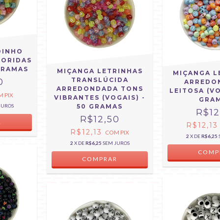
DINHO
LORIDAS
 GRAMAS
MIÇANGA LETRINHAS
MIÇANGA L
TRANSLÚCIDA
0
ARREDO
ARREDONDADA TONS
LEITOSA (VO
M
PIX
VIBRANTES (VOGAIS) -
GRA
JUROS
50 GRAMAS
R$12
R$12,50
R$12,1
R$12,13
COM
PIX
2
X DE
R$6,25
2
X DE
R$6,25
SEM JUROS