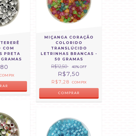
MIÇANGA CORAÇÃO
 TERERÊ
COLORIDO
O COM
TRANSLÚCIDO
S PRETA
LETRINHAS BRANCAS -
0 GRAMAS
50 GRAMAS
,80
R$12,50
40
% OFF
R$7,50
COM
PIX
R$7,28
COM
PIX