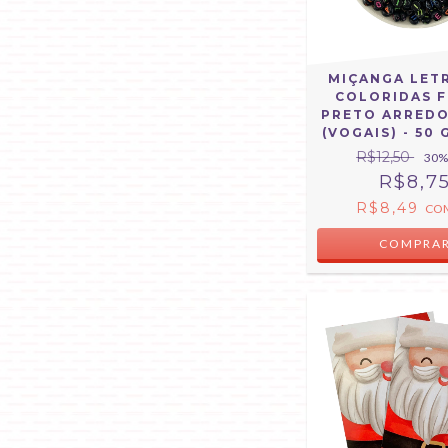
MIÇANGA LET
COLORIDAS 
PRETO ARRED
(VOGAIS) - 50
R$12,50
30
%
R$8,7
R$8,49
CO