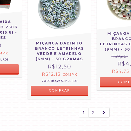
AIXA
O 250G
X15.6) -
MIÇANGA
DES
BRANC
MIÇANGA DADINHO
LETRINHAS 
0
BRANCO LETRINHAS
(9MM) - 5
M
PIX
VERDE E AMARELO
R$9,80
(6MM) - 50 GRAMAS
JUROS
R$4
R$12,50
R$4,75
R$12,13
COM
PIX
2
X DE
R$6,25
SEM JUROS
1
2