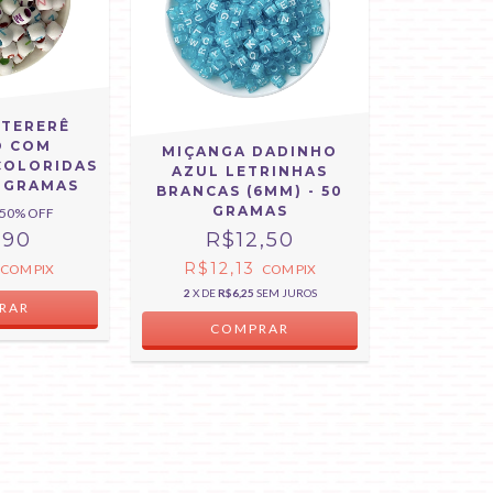
 TERERÊ
O COM
MIÇANGA DADINHO
COLORIDAS
AZUL LETRINHAS
0 GRAMAS
BRANCAS (6MM) - 50
GRAMAS
50
% OFF
,90
R$12,50
R$12,13
COM
PIX
COM
PIX
2
X DE
R$6,25
SEM JUROS