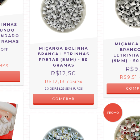
RINHAS
FUNDO
ONDADO
 GRAMAS
MIÇANGA
MIÇANGA BOLINHA
 OFF
BRANC
BRANCA LETRINHAS
LETRINHA
5
PRETAS (8MM) - 50
(9MM) - 5
M
PIX
GRAMAS
R$9
R$12,50
R$9,51
R$12,13
COM
PIX
2
X DE
R$6,25
SEM JUROS
PROMO