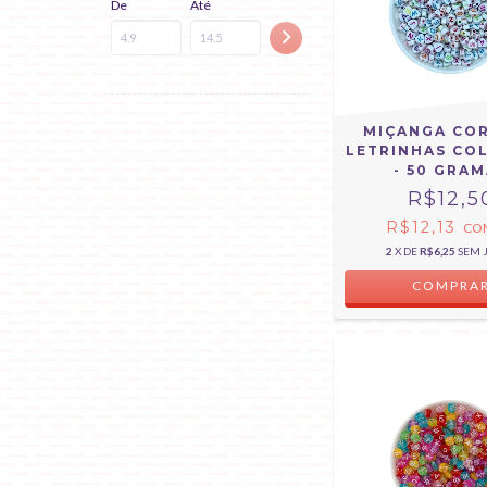
De
Até
MIÇANGA CO
LETRINHAS CO
- 50 GRA
R$12,5
R$12,13
CO
2
X DE
R$6,25
SEM 