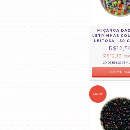
MIÇANGA DA
LETRINHAS CO
LEITOSA - 50
R$12,5
R$12,13
CO
2
X DE
R$6,25
SEM 
PROMO