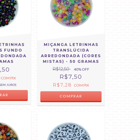
ETRINHAS
MIÇANGA LETRINHAS
S FUNDO
TRANSLÚCIDA
EDONDADA
ARREDONDADA (CORES
RAMAS
MISTAS) - 50 GRAMAS
,50
R$12,50
40
% OFF
R$7,50
3
COM
PIX
R$7,28
SEM JUROS
COM
PIX