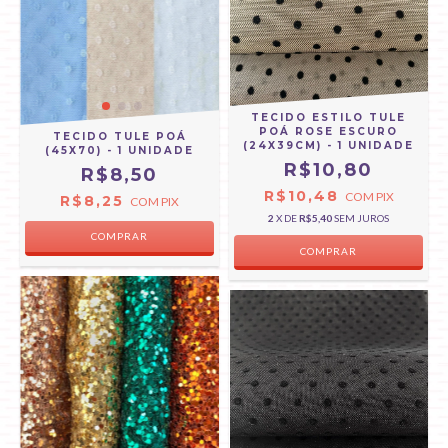
TECIDO ESTILO TULE
POÁ ROSE ESCURO
TECIDO TULE POÁ
(24X39CM) - 1 UNIDADE
(45X70) - 1 UNIDADE
R$10,80
R$8,50
R$10,48
COM
PIX
R$8,25
COM
PIX
2
X DE
R$5,40
SEM JUROS
COMPRAR