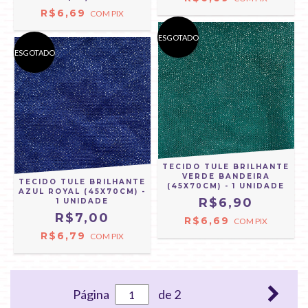
R$6,69
COM
PIX
ESGOTADO
ESGOTADO
TECIDO TULE BRILHANTE
VERDE BANDEIRA
TECIDO TULE BRILHANTE
(45X70CM) - 1 UNIDADE
AZUL ROYAL (45X70CM) -
R$6,90
1 UNIDADE
R$7,00
R$6,69
COM
PIX
R$6,79
COM
PIX
Página
de 2