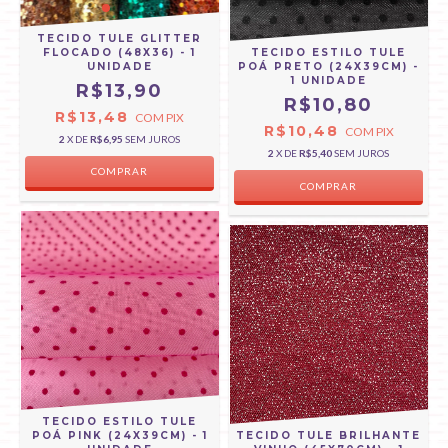
TECIDO TULE GLITTER
FLOCADO (48X36) - 1
TECIDO ESTILO TULE
UNIDADE
POÁ PRETO (24X39CM) -
1 UNIDADE
R$13,90
R$10,80
R$13,48
COM
PIX
R$10,48
COM
PIX
2
X DE
R$6,95
SEM JUROS
2
X DE
R$5,40
SEM JUROS
COMPRAR
TECIDO ESTILO TULE
POÁ PINK (24X39CM) - 1
TECIDO TULE BRILHANTE