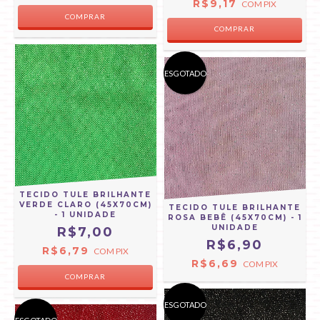
R$9,17
COM
PIX
COMPRAR
ESGOTADO
TECIDO TULE BRILHANTE
VERDE CLARO (45X70CM)
TECIDO TULE BRILHANTE
- 1 UNIDADE
ROSA BEBÊ (45X70CM) - 1
UNIDADE
R$7,00
R$6,90
R$6,79
COM
PIX
R$6,69
COM
PIX
ESGOTADO