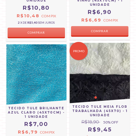
UNIDADE
VINHO (45X70CM) - 1
UNIDADE
R$10,80
R$6,90
R$10,48
COM
PIX
R$6,69
COM
PIX
2
X DE
R$5,40
SEM JUROS
PROMO
TECIDO TULE MEIA FLOR
TECIDO TULE BRILHANTE
TRABALHADA (45X70) - 1
AZUL CLARO (45X70CM) -
UNIDADE
1 UNIDADE
R$18,90
50
% OFF
R$7,00
R$9,45
R$6,79
COM
PIX