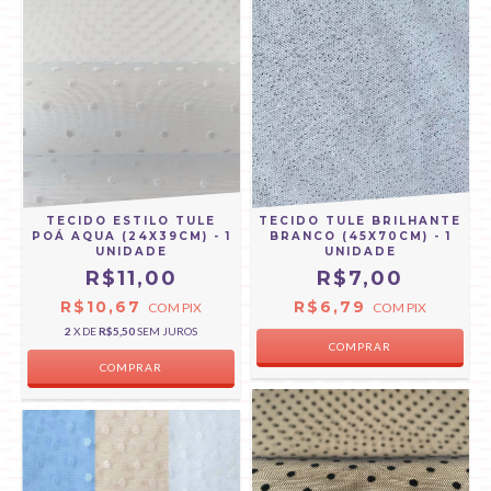
TECIDO ESTILO TULE
TECIDO TULE BRILHANTE
POÁ AQUA (24X39CM) - 1
BRANCO (45X70CM) - 1
UNIDADE
UNIDADE
R$11,00
R$7,00
R$10,67
R$6,79
COM
PIX
COM
PIX
2
X DE
R$5,50
SEM JUROS