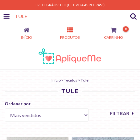
FRETE GRÁTIS! CLIQUE E VEJA AS REGRAS :)
TULE
0
INÍCIO
PRODUTOS
CARRINHO
Início
>
Tecidos
>
Tule
TULE
Ordenar por
FILTRAR