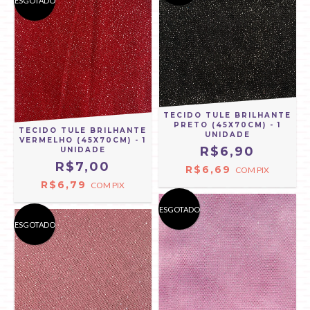
ESGOTADO
TECIDO TULE BRILHANTE
PRETO (45X70CM) - 1
TECIDO TULE BRILHANTE
UNIDADE
VERMELHO (45X70CM) - 1
R$6,90
UNIDADE
R$7,00
R$6,69
COM
PIX
R$6,79
COM
PIX
ESGOTADO
ESGOTADO