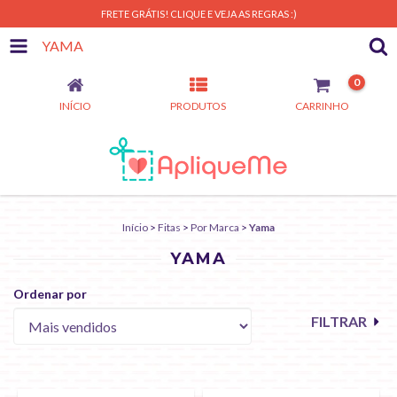
FRETE GRÁTIS! CLIQUE E VEJA AS REGRAS :)
YAMA
0
INÍCIO
PRODUTOS
CARRINHO
Início
>
Fitas
>
Por Marca
>
Yama
YAMA
Ordenar por
FILTRAR