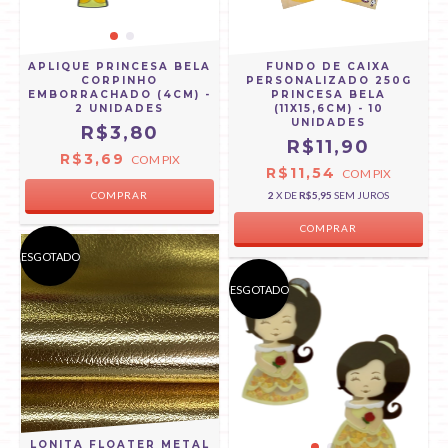
APLIQUE PRINCESA BELA
FUNDO DE CAIXA
CORPINHO
PERSONALIZADO 250G
EMBORRACHADO (4CM) -
PRINCESA BELA
2 UNIDADES
(11X15,6CM) - 10
UNIDADES
R$3,80
R$11,90
R$3,69
COM
PIX
R$11,54
COM
PIX
2
X DE
R$5,95
SEM JUROS
ESGOTADO
ESGOTADO
LONITA FLOATER METAL