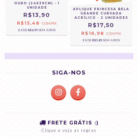
OURO (24X39CM) - 1
UNIDADE
APLIQUE PRINCESA BELA
GRANDE CURVADA
R$13,90
ACRÍLICO - 2 UNIDADES
R$13,48
COM
PIX
R$17,50
2
X DE
R$6,95
SEM JUROS
R$16,98
COM
PIX
3
X DE
R$5,83
SEM JUROS
SIGA-NOS
FRETE GRÁTIS :)
Clique e veja as regras