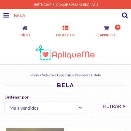
FRETE GRÁTIS! CLIQUE E VEJA AS REGRAS :)
BELA
0
INÍCIO
PRODUTOS
CARRINHO
Início
>
Seleções Especiais
>
Princesas
>
Bela
BELA
Ordenar por
FILTRAR