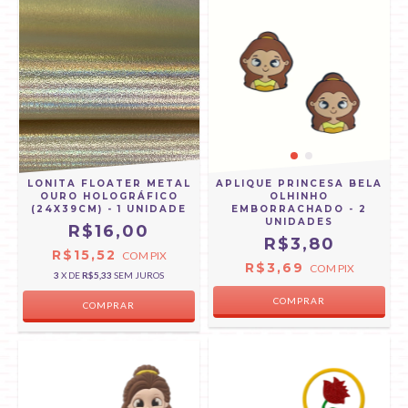
LONITA FLOATER METAL
APLIQUE PRINCESA BELA
OURO HOLOGRÁFICO
OLHINHO
(24X39CM) - 1 UNIDADE
EMBORRACHADO - 2
UNIDADES
R$16,00
R$3,80
R$15,52
COM
PIX
R$3,69
COM
PIX
3
X DE
R$5,33
SEM JUROS