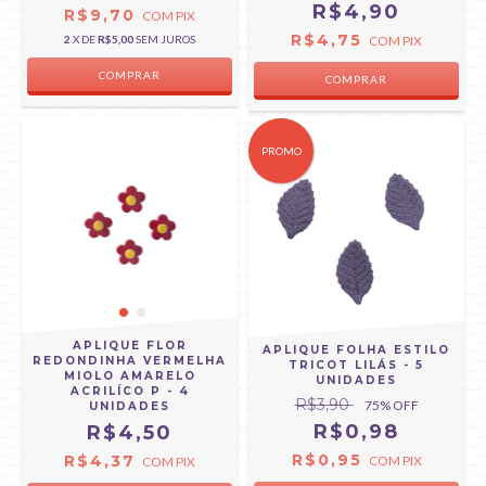
R$4,90
R$9,70
COM
PIX
R$4,75
2
X DE
R$5,00
SEM JUROS
COM
PIX
PROMO
APLIQUE FLOR
APLIQUE FOLHA ESTILO
REDONDINHA VERMELHA
TRICOT LILÁS - 5
MIOLO AMARELO
UNIDADES
ACRILÍCO P - 4
R$3,90
75
% OFF
UNIDADES
R$0,98
R$4,50
R$0,95
R$4,37
COM
PIX
COM
PIX