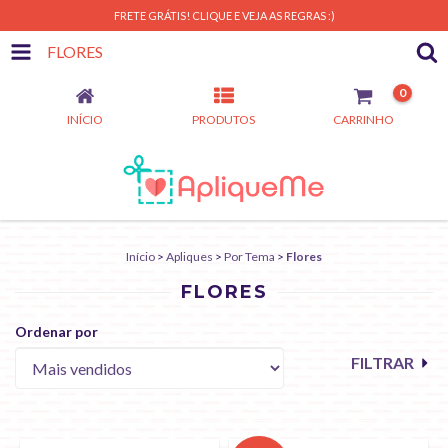
FRETE GRÁTIS! CLIQUE E VEJA AS REGRAS :)
FLORES
0
INÍCIO
PRODUTOS
CARRINHO
Início
>
Apliques
>
Por Tema
>
Flores
FLORES
Ordenar por
FILTRAR