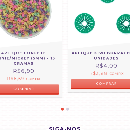
APLIQUE CONFETE
APLIQUE KIWI BORRACHA
NNIE/MICKEY (5MM) - 15
UNIDADES
GRAMAS
R$4,00
R$6,90
R$3,88
COM
PIX
R$6,69
COM
PIX
SIGA-NOS