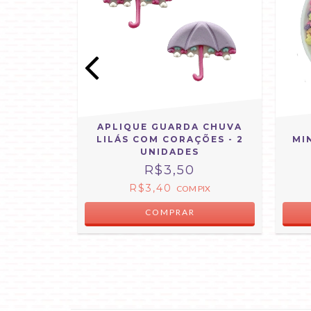
LITO
APLIQUE GUARDA CHUVA
O ROSA
LILÁS COM CORAÇÕES - 2
MI
DADES
UNIDADES
R$3,50
PIX
R$3,40
COM
PIX