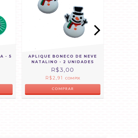
 - 5
APLIQUE BONECO DE NEVE
APLIQU
NATALINO - 2 UNIDADES
LILÁ
R$3,00
R$2,91
R
COM
PIX