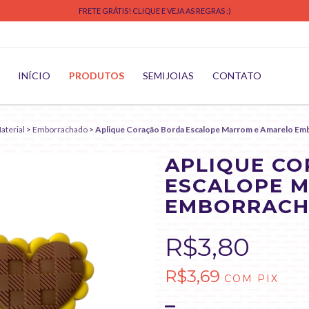
FRETE GRÁTIS! CLIQUE E VEJA AS REGRAS :)
INÍCIO
PRODUTOS
SEMIJOIAS
CONTATO
aterial
>
Emborrachado
>
Aplique Coração Borda Escalope Marrom e Amarelo Emb
APLIQUE C
ESCALOPE 
EMBORRACHA
R$3,80
R$3,69
COM
PIX