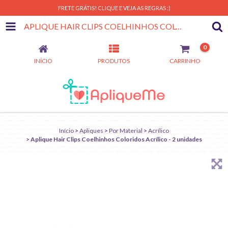
FRETE GRÁTIS! CLIQUE E VEJA AS REGRAS :)
APLIQUE HAIR CLIPS COELHINHOS COLORIDOS ACRÍLICO - 2 UNIDADES
0
INÍCIO
PRODUTOS
CARRINHO
Início
>
Apliques
>
Por Material
>
Acrílico
>
Aplique Hair Clips Coelhinhos Coloridos Acrílico - 2 unidades