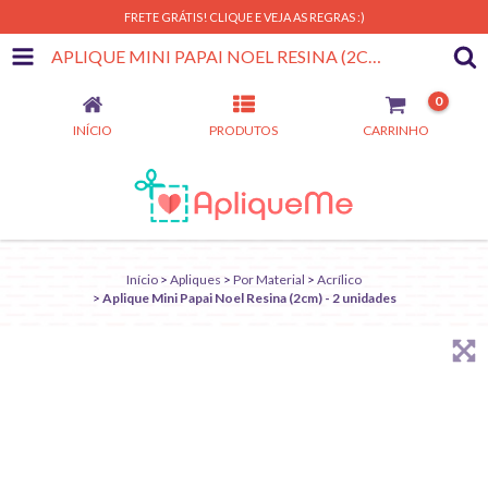
FRETE GRÁTIS! CLIQUE E VEJA AS REGRAS :)
APLIQUE MINI PAPAI NOEL RESINA (2CM) - 2 UNIDADES
0
INÍCIO
PRODUTOS
CARRINHO
Início
>
Apliques
>
Por Material
>
Acrílico
>
Aplique Mini Papai Noel Resina (2cm) - 2 unidades