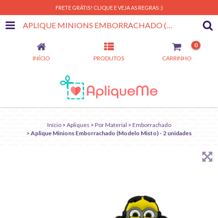
FRETE GRÁTIS! CLIQUE E VEJA AS REGRAS :)
APLIQUE MINIONS EMBORRACHADO (MODELO MISTO) - 2 UNIDADES
0
INÍCIO
PRODUTOS
CARRINHO
Início
>
Apliques
>
Por Material
>
Emborrachado
>
Aplique Minions Emborrachado (Modelo Misto) - 2 unidades