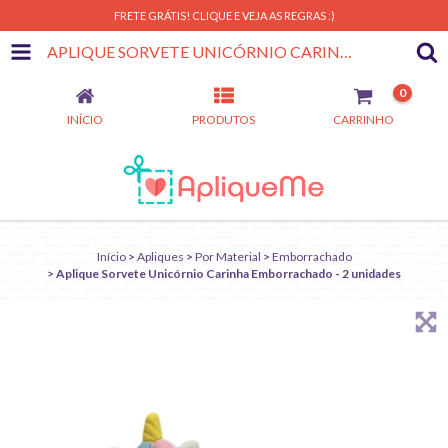
FRETE GRÁTIS! CLIQUE E VEJA AS REGRAS :)
APLIQUE SORVETE UNICÓRNIO CARINHA EMBORRACHADO - 2 UNIDADES
0
INÍCIO
PRODUTOS
CARRINHO
Início
>
Apliques
>
Por Material
>
Emborrachado
>
Aplique Sorvete Unicórnio Carinha Emborrachado - 2 unidades