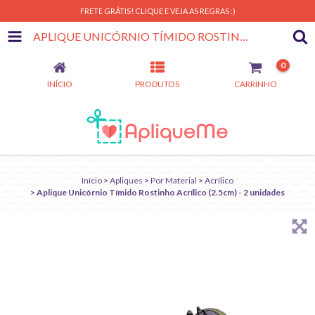
FRETE GRÁTIS! CLIQUE E VEJA AS REGRAS :)
APLIQUE UNICÓRNIO TÍMIDO ROSTINHO ACRÍLICO (2.5CM) - 2 UNIDADES
0
INÍCIO
PRODUTOS
CARRINHO
Início
>
Apliques
>
Por Material
>
Acrílico
>
Aplique Unicórnio Tímido Rostinho Acrílico (2.5cm) - 2 unidades