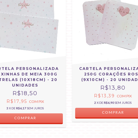
RTELA PERSONALIZADA
CARTELA PERSONALIZ
IXINHAS DE MEIA 300G
250G CORAÇÕES RO
TRELAS (10X18CM) - 20
(9X10CM) - 20 UNIDA
UNIDADES
R$13,80
R$18,50
R$13,39
COM
PIX
R$17,95
COM
PIX
2
X DE
R$6,90
SEM JUROS
3
X DE
R$6,17
SEM JUROS