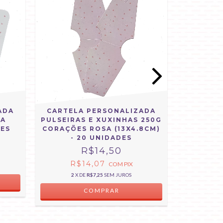
ADA
CARTELA PERSONALIZADA
CARTEL
SA
PULSEIRAS E XUXINHAS 250G
250G ES
DES
CORAÇÕES ROSA (13X4.8CM)
2
- 20 UNIDADES
R$14,50
R$
R$14,07
COM
PIX
4
X 
2
X DE
R$7,25
SEM JUROS