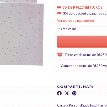
3
X DE
R$6,17
SEM JUROS
3% de desconto
pagando co
Ver meios de pagamento
11
em estoque
Frete grátis acima de R$250
Comprando acima de R$250 você 
COMPARTILHAR:
Cartela Personalizada Faixinhas