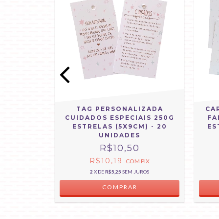
ALIZADA
TAG PERSONALIZADA
CA
S ROSA
CUIDADOS ESPECIAIS 250G
FA
NIDADES
ESTRELAS (5X9CM) - 20
ES
UNIDADES
R$10,50
M
PIX
R$10,19
COM
PIX
UROS
2
X DE
R$5,25
SEM JUROS