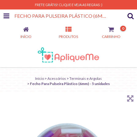
FRETE GRÁTIS! CLIQUE E VEJA AS REGRAS :)
FECHO PARA PULSEIRA PLÁSTICO (6MM) - 5 UNIDADES
0
INÍCIO
PRODUTOS
CARRINHO
Início
>
Acessórios
>
Terminais e Argolas
>
Fecho Para Pulseira Plástico (6mm) - 5 unidades