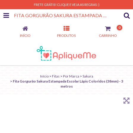
FRETE GRÁTIS! CLIQUE E VEJA AS REGRAS :)
FITA GORGURÃO SAKURA ESTAMPADA ESCOLAR LÁPIS COLORIDOS (38MM) - 3 METROS
0
INÍCIO
PRODUTOS
CARRINHO
Início
>
Fitas
>
Por Marca
>
Sakura
>
Fita Gorgurão Sakura Estampada Escolar Lápis Coloridos (38mm) - 3
metros