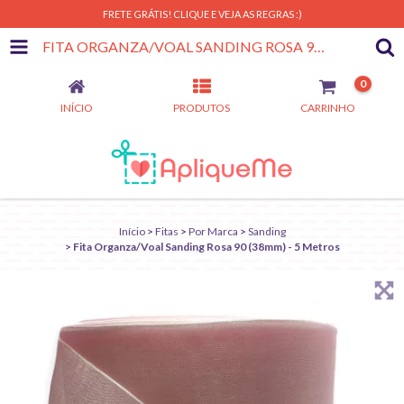
FRETE GRÁTIS! CLIQUE E VEJA AS REGRAS :)
FITA ORGANZA/VOAL SANDING ROSA 90 (38MM) - 5 METROS
0
INÍCIO
PRODUTOS
CARRINHO
Início
>
Fitas
>
Por Marca
>
Sanding
>
Fita Organza/Voal Sanding Rosa 90 (38mm) - 5 Metros