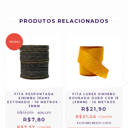
PRODUTOS RELACIONADOS
PROMO
FITA PESPONTADA
FITA LUREX SINIMBU
SINIMBU JEANS
DOURADO OURO COR 15
ESTONADO - 10 METROS -
(38MM) - 10 METROS
38MM
R$21,90
R$13,00
40
% OFF
R$21,24
COM
PIX
R$7,80
4
X DE
R$5,48
SEM JUROS
R$7,57
COM
PIX