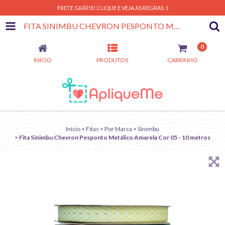
FRETE GRÁTIS! CLIQUE E VEJA AS REGRAS :)
FITA SINIMBU CHEVRON PESPONTO METÁLICO AMARELA COR 05 - 10 METROS
0
INÍCIO
PRODUTOS
CARRINHO
Início
>
Fitas
>
Por Marca
>
Sinimbu
>
Fita Sinimbu Chevron Pesponto Metálico Amarela Cor 05 - 10 metros