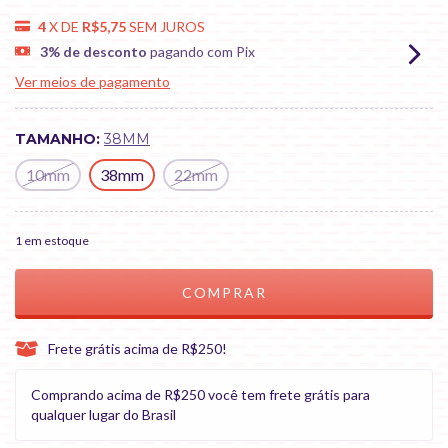
4
X DE
R$5,75
SEM JUROS
3% de desconto
pagando com Pix
Ver meios de pagamento
TAMANHO:
38MM
10mm
38mm
22mm
1
em estoque
Frete grátis acima de R$250!
Comprando acima de R$250 você tem frete grátis para
qualquer lugar do Brasil