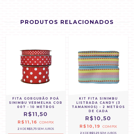
PRODUTOS RELACIONADOS
FITA GORGURÃO POÁ
KIT FITA SINIMBU
SINIMBU VERMELHA COR
LISTRADA CANDY (3
007 - 10 METROS
TAMANHOS) - 2 METROS
DE CADA
R$11,50
R$10,50
R$11,16
COM
PIX
R$10,19
COM
PIX
2
X DE
R$5,75
SEM JUROS
2
X DE
R$5,25
SEM JUROS