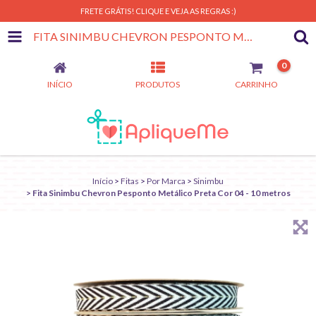
FRETE GRÁTIS! CLIQUE E VEJA AS REGRAS :)
FITA SINIMBU CHEVRON PESPONTO METÁLICO PRETA COR 04 - 10 METROS
0
INÍCIO
PRODUTOS
CARRINHO
Início
>
Fitas
>
Por Marca
>
Sinimbu
>
Fita Sinimbu Chevron Pesponto Metálico Preta Cor 04 - 10 metros