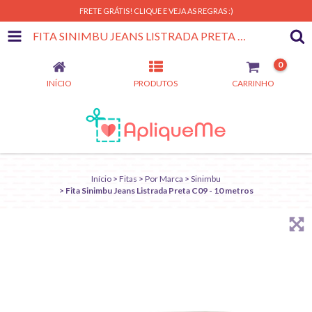
FRETE GRÁTIS! CLIQUE E VEJA AS REGRAS :)
FITA SINIMBU JEANS LISTRADA PRETA C09 - 10 METROS
0
INÍCIO
PRODUTOS
CARRINHO
Início
>
Fitas
>
Por Marca
>
Sinimbu
>
Fita Sinimbu Jeans Listrada Preta C09 - 10 metros