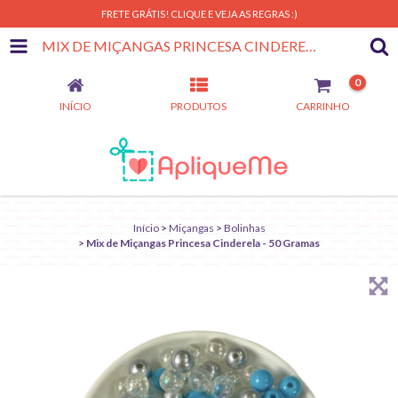
FRETE GRÁTIS! CLIQUE E VEJA AS REGRAS :)
MIX DE MIÇANGAS PRINCESA CINDERELA - 50 GRAMAS
0
INÍCIO
PRODUTOS
CARRINHO
Início
>
Miçangas
>
Bolinhas
>
Mix de Miçangas Princesa Cinderela - 50 Gramas