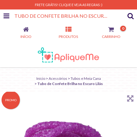
FRETE GRÁTIS! CLIQUE E VEJA AS REGRAS :)
TUBO DE CONFETE BRILHA NO ESCURO LILÁS
0
INÍCIO
PRODUTOS
CARRINHO
Início
>
Acessórios
>
Tubos e Meia Cana
>
Tubo de Confete Brilha no Escuro Lilás
PROMO