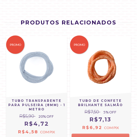
PRODUTOS RELACIONADOS
PROMO
PROMO
TUBO TRANSPARENTE
TUBO DE CONFETE
PARA PULSEIRA (8MM) - 1
BRILHANTE SALMÃO
METRO
R$7,50
5
% OFF
R$5,90
20
% OFF
R$7,13
R$4,72
R$6,92
COM
PIX
R$4,58
COM
PIX