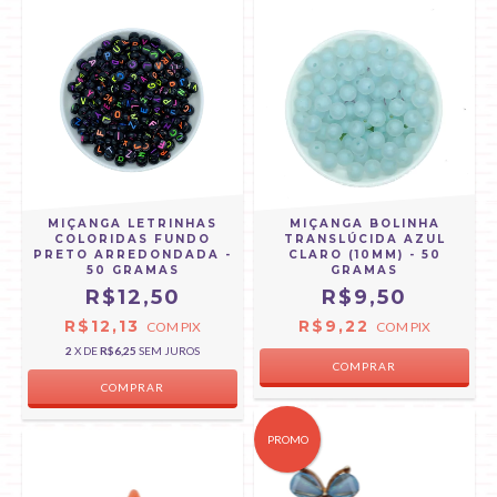
MIÇANGA LETRINHAS
MIÇANGA BOLINHA
COLORIDAS FUNDO
TRANSLÚCIDA AZUL
PRETO ARREDONDADA -
CLARO (10MM) - 50
50 GRAMAS
GRAMAS
R$12,50
R$9,50
R$12,13
R$9,22
COM
PIX
COM
PIX
2
X DE
R$6,25
SEM JUROS
PROMO