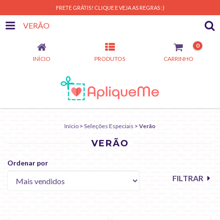
FRETE GRÁTIS! CLIQUE E VEJA AS REGRAS :)
VERÃO
0
INÍCIO
PRODUTOS
CARRINHO
Início
>
Seleções Especiais
>
Verão
VERÃO
Ordenar por
FILTRAR