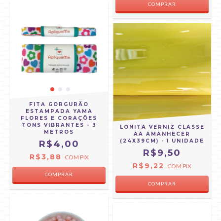
FITA GORGURÃO
ESTAMPADA YAMA
FLORES E CORAÇÕES
TONS VIBRANTES - 3
LONITA VERNIZ CLASSE
METROS
AA AMANHECER
(24X39CM) - 1 UNIDADE
R$4,00
R$9,50
R$3,88
COM
PIX
R$9,22
COM
PIX
COMPRAR