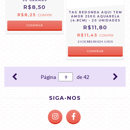
50 GRAMAS
R$8,50
TAG REDONDA AQUI TEM
R$8,25
COM
PIX
AMOR 250G AQUARELA
(4.8CM) - 20 UNIDADES
R$11,80
R$11,45
COM
PIX
2
X DE
R$5,90
SEM JUROS
Página
de 42
SIGA-NOS