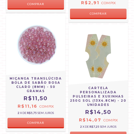
R$2,91
COM
PIX
MIÇANGA TRANSLÚCIDA
BOLA DE SABÃO ROSA
CLARO (8MM) - 50
CARTELA
GRAMAS
PERSONALIZADA
PULSEIRAS E XUXINHAS
R$11,50
250G SOL (13X4.8CM) - 20
UNIDADES
R$11,16
COM
PIX
R$14,50
2
X DE
R$5,75
SEM JUROS
R$14,07
COM
PIX
2
X DE
R$7,25
SEM JUROS