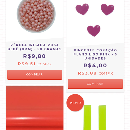
PÉROLA IRISADA ROSA
BEBÊ (8MM) - 50 GRAMAS
PINGENTE CORAÇÃO
PLANO LISO PINK - 5
R$9,80
UNIDADES
R$9,51
COM
PIX
R$4,00
R$3,88
COM
PIX
PROMO