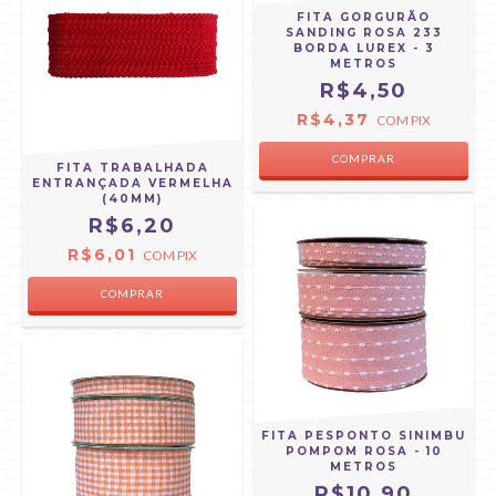
FITA GORGURÃO
SANDING ROSA 233
BORDA LUREX - 3
METROS
R$4,50
R$4,37
COM
PIX
COMPRAR
FITA TRABALHADA
ENTRANÇADA VERMELHA
(40MM)
R$6,20
R$6,01
COM
PIX
COMPRAR
FITA PESPONTO SINIMBU
POMPOM ROSA - 10
METROS
R$10,90