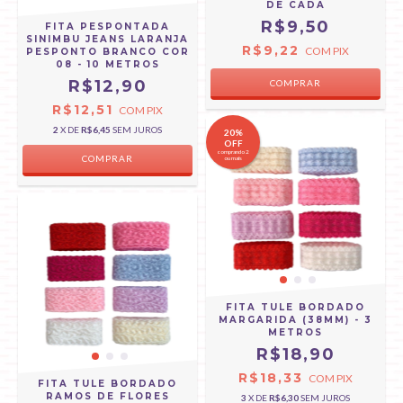
DE CADA
R$9,50
FITA PESPONTADA
SINIMBU JEANS LARANJA
R$9,22
COM
PIX
PESPONTO BRANCO COR
08 - 10 METROS
R$12,90
R$12,51
COM
PIX
2
X DE
R$6,45
SEM JUROS
20%
OFF
comprando 2
COMPRAR
ou mais
FITA TULE BORDADO
MARGARIDA (38MM) - 3
METROS
R$18,90
R$18,33
COM
PIX
FITA TULE BORDADO
RAMOS DE FLORES
3
X DE
R$6,30
SEM JUROS