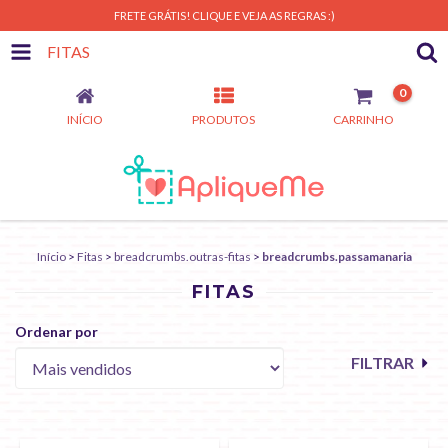
FRETE GRÁTIS! CLIQUE E VEJA AS REGRAS :)
FITAS
0
INÍCIO
PRODUTOS
CARRINHO
Início
>
Fitas
>
breadcrumbs.outras-fitas
>
breadcrumbs.passamanaria
FITAS
Ordenar por
FILTRAR