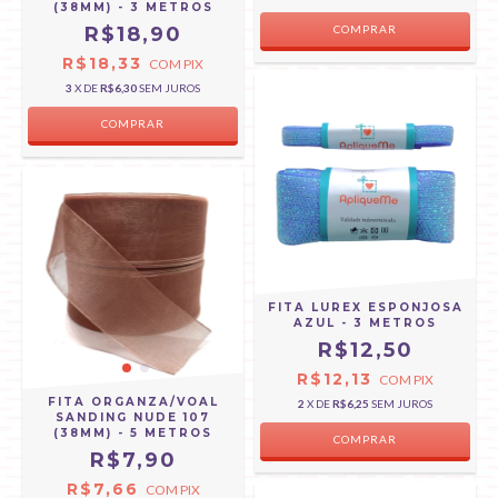
(38MM) - 3 METROS
R$18,90
COMPRAR
R$18,33
COM
PIX
3
X DE
R$6,30
SEM JUROS
COMPRAR
FITA LUREX ESPONJOSA
AZUL - 3 METROS
R$12,50
R$12,13
COM
PIX
FITA ORGANZA/VOAL
2
X DE
R$6,25
SEM JUROS
SANDING NUDE 107
(38MM) - 5 METROS
COMPRAR
R$7,90
R$7,66
COM
PIX