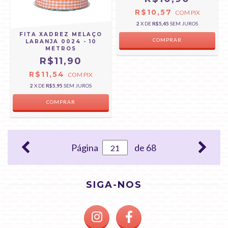
R$10,57
COM
PIX
2
X DE
R$5,45
SEM JUROS
FITA XADREZ MELAÇO
COMPRAR
LARANJA 0024 - 10
METROS
R$11,90
R$11,54
COM
PIX
2
X DE
R$5,95
SEM JUROS
COMPRAR
Página
de 68
SIGA-NOS