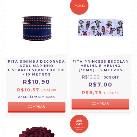
PROMO
FITA SINIMBU DECORADA
FITA PRINCESS ESCOLAR
AZUL MARINHO
MENINA E MENINO
LISTRADO VERMELHO C10
(38MM) - 3 METROS
- 10 METROS
R$10,00
30
% OFF
R$10,90
R$7,00
R$10,57
COM
PIX
R$6,79
COM
PIX
2
X DE
R$5,45
SEM JUROS
COMPRAR
COMPRAR
20%
OFF
comprando 2
ou mais