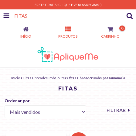
FRETE GRÁTIS! CLIQUE E VEJA AS REGRAS :)
FITAS
0
INÍCIO
PRODUTOS
CARRINHO
Início
>
Fitas
>
breadcrumbs.outras-fitas
>
breadcrumbs.passamanaria
FITAS
Ordenar por
FILTRAR