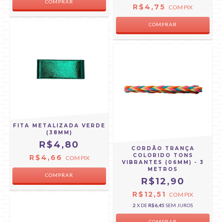
COMPRAR
R$4,75
COM
PIX
COMPRAR
FITA METALIZADA VERDE
(38MM)
R$4,80
CORDÃO TRANÇA
COLORIDO TONS
R$4,66
COM
PIX
VIBRANTES (06MM) - 3
METROS
COMPRAR
R$12,90
R$12,51
COM
PIX
2
X DE
R$6,45
SEM JUROS