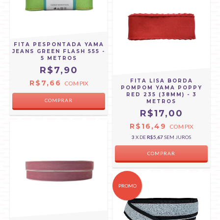
FITA PESPONTADA YAMA
JEANS GREEN FLASH 555 -
5 METROS
R$7,90
FITA LISA BORDA
R$7,66
COM
PIX
POMPOM YAMA POPPY
RED 235 (38MM) - 3
COMPRAR
METROS
R$17,00
R$16,49
COM
PIX
3
X DE
R$5,67
SEM JUROS
PROMO