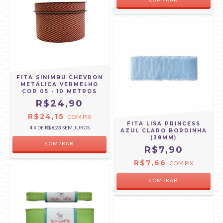
FITA SINIMBU CHEVRON
METÁLICA VERMELHO
COR 05 - 10 METROS
R$24,90
R$24,15
COM
PIX
FITA LISA PRINCESS
4
X DE
R$6,23
SEM JUROS
AZUL CLARO BORDINHA
(38MM)
COMPRAR
R$7,90
R$7,66
COM
PIX
COMPRAR