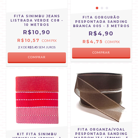
FITA SINIMBU JEANS
FITA GORGURÃO
LISTRADA VERDE C08 -
PESPONTADA SANDING
10 METROS
BRANCA 005 - 3 METROS
R$10,90
R$4,90
R$10,57
COM
PIX
R$4,75
COM
PIX
2
X DE
R$5,45
SEM JUROS
COMPRAR
COMPRAR
FITA ORGANZA/VOAL
PESPONTADA SANDING
KIT FITA SINIMBU