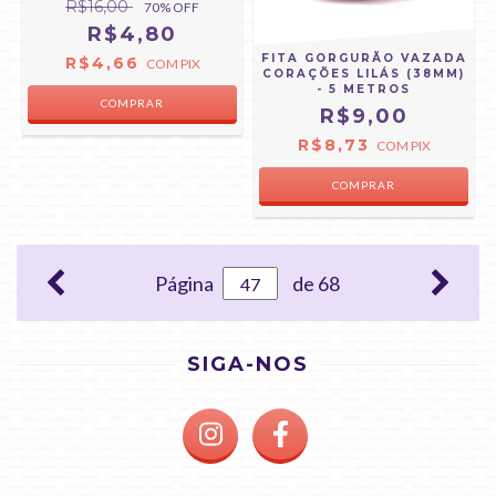
R$16,00
70
% OFF
R$4,80
FITA GORGURÃO VAZADA
R$4,66
COM
PIX
CORAÇÕES LILÁS (38MM)
- 5 METROS
R$9,00
R$8,73
COM
PIX
Página
de 68
SIGA-NOS