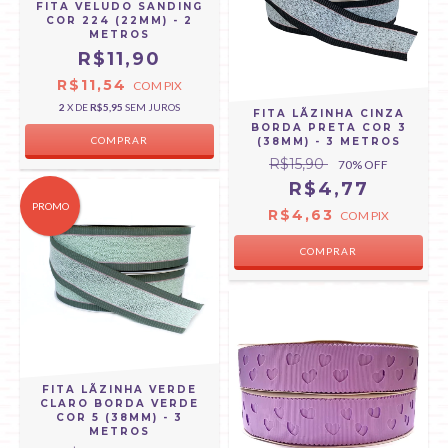
FITA VELUDO SANDING
COR 224 (22MM) - 2
METROS
R$11,90
R$11,54
COM
PIX
2
X DE
R$5,95
SEM JUROS
FITA LÃZINHA CINZA
BORDA PRETA COR 3
(38MM) - 3 METROS
R$15,90
70
% OFF
R$4,77
PROMO
R$4,63
COM
PIX
FITA LÃZINHA VERDE
CLARO BORDA VERDE
COR 5 (38MM) - 3
METROS