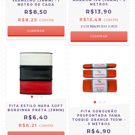
MARROM 134 (38MM) - 5
VERMELHO (38MM) - 1
METROS
METRO DE CADA
R$13,90
R$8,50
R$13,48
R$8,25
COM
PIX
COM
PIX
2
X DE
R$6,95
SEM JUROS
FITA ESTILO NAPA SOFT
BORDINHA PRETA (38MM)
FITA GORGURÃO
PESPONTADA YAMA
R$6,40
TORRID ORANGE 750W -
3 METROS
R$6,21
COM
PIX
R$4,90