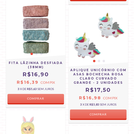
FITA LÃZINHA DESFIADA
(38MM)
APLIQUE UNICÓRNIO COM
R$16,90
ASAS BOCHECHA ROSA
CLARO CURVADO
R$16,39
COM
PIX
GRANDE - 2 UNIDADES
R$17,50
3
X DE
R$5,63
SEM JUROS
R$16,98
COM
PIX
COMPRAR
3
X DE
R$5,83
SEM JUROS