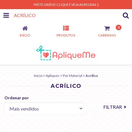
FRETE GRÁTIS! CLIQUE E VEJA AS REGRAS :)
ACRÍLICO
0
INÍCIO
PRODUTOS
CARRINHO
Início
>
Apliques
>
Por Material
>
Acrílico
ACRÍLICO
Ordenar por
FILTRAR