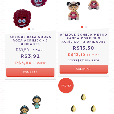
APLIQUE BONECA METOO
APLIQUE BALA AMORA
PANDA CORPINHO
ROXA ACRÍLICO - 2
ACRÍLICO - 2 UNIDADES
UNIDADES
R$13,50
R$9,80
60
% OFF
R$13,10
COM
PIX
R$3,92
2
X DE
R$6,75
SEM JUROS
R$3,80
COM
PIX
PROMO