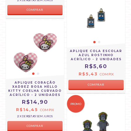
2
X DE
R$7,45
SEM JUROS
APLIQUE COLA ESCOLAR
AZUL ROSTINHO
ACRÍLICO - 2 UNIDADES
R$5,60
R$5,43
COM
PIX
APLIQUE CORAÇÃO
XADREZ ROSA HELLO
KITTY COELHA CURVADO
ACRÍLICO - 2 UNIDADES
R$14,90
PROMO
R$14,45
COM
PIX
2
X DE
R$7,45
SEM JUROS