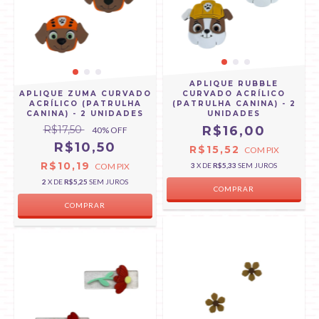
APLIQUE RUBBLE
APLIQUE ZUMA CURVADO
CURVADO ACRÍLICO
ACRÍLICO (PATRULHA
(PATRULHA CANINA) - 2
CANINA) - 2 UNIDADES
UNIDADES
R$17,50
R$16,00
40
% OFF
R$10,50
R$15,52
COM
PIX
R$10,19
COM
PIX
3
X DE
R$5,33
SEM JUROS
2
X DE
R$5,25
SEM JUROS