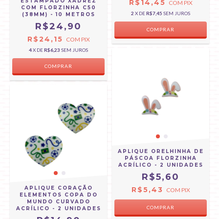
ESTAMPADO XADREZ
R$14,45
COM
PIX
COM FLORZINHA C50
2
X DE
R$7,45
SEM JUROS
(38MM) - 10 METROS
R$24,90
R$24,15
COM
PIX
4
X DE
R$6,23
SEM JUROS
APLIQUE ORELHINHA DE
PÁSCOA FLORZINHA
ACRÍLICO - 2 UNIDADES
R$5,60
APLIQUE CORAÇÃO
R$5,43
COM
PIX
ELEMENTOS COPA DO
MUNDO CURVADO
ACRÍLICO - 2 UNIDADES