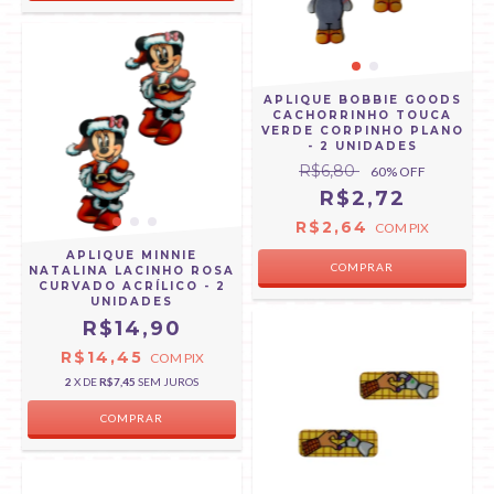
APLIQUE BOBBIE GOODS
CACHORRINHO TOUCA
VERDE CORPINHO PLANO
- 2 UNIDADES
R$6,80
60
% OFF
R$2,72
R$2,64
COM
PIX
APLIQUE MINNIE
NATALINA LACINHO ROSA
CURVADO ACRÍLICO - 2
UNIDADES
R$14,90
R$14,45
COM
PIX
2
X DE
R$7,45
SEM JUROS