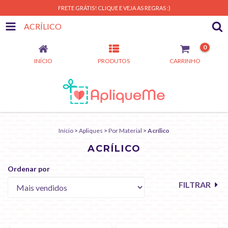
FRETE GRÁTIS! CLIQUE E VEJA AS REGRAS :)
ACRÍLICO
0
INÍCIO
PRODUTOS
CARRINHO
Início
>
Apliques
>
Por Material
>
Acrílico
ACRÍLICO
Ordenar por
FILTRAR