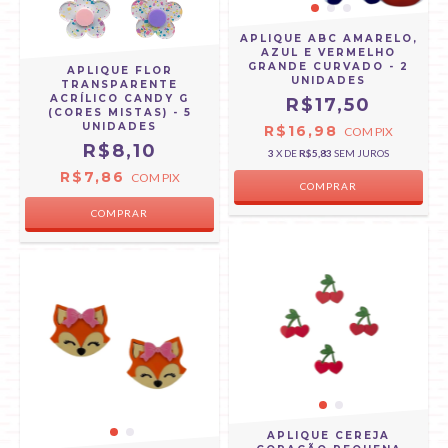
APLIQUE ABC AMARELO,
AZUL E VERMELHO
GRANDE CURVADO - 2
APLIQUE FLOR
UNIDADES
TRANSPARENTE
ACRÍLICO CANDY G
R$17,50
(CORES MISTAS) - 5
UNIDADES
R$16,98
COM
PIX
R$8,10
3
X DE
R$5,83
SEM JUROS
R$7,86
COM
PIX
APLIQUE CEREJA