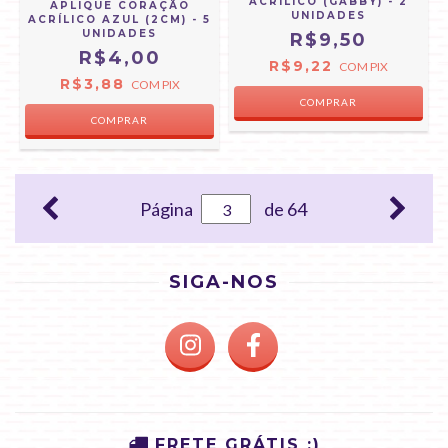
ACRÍLICO (GABBY) - 2
APLIQUE CORAÇÃO
UNIDADES
ACRÍLICO AZUL (2CM) - 5
UNIDADES
R$9,50
R$4,00
R$9,22
COM
PIX
R$3,88
COM
PIX
Página
de 64
SIGA-NOS
FRETE GRÁTIS :)