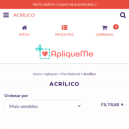
FRETE GRÁTIS! CLIQUE E VEJA AS REGRAS :)
ACRÍLICO
0
INÍCIO
PRODUTOS
CARRINHO
Início
>
Apliques
>
Por Material
>
Acrílico
ACRÍLICO
Ordenar por
FILTRAR