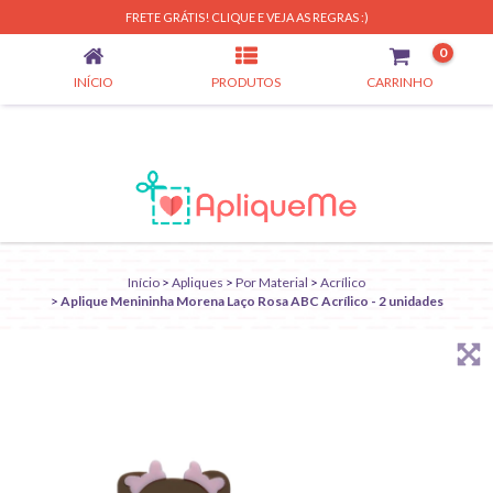
APLIQUE MENININHA MORENA LAÇO ROSA ABC ACRÍLICO - 2 UNIDADES
FRETE GRÁTIS! CLIQUE E VEJA AS REGRAS :)
0
INÍCIO
PRODUTOS
CARRINHO
Início
>
Apliques
>
Por Material
>
Acrílico
>
Aplique Menininha Morena Laço Rosa ABC Acrílico - 2 unidades