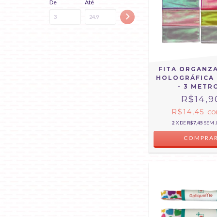
De
Até
FITA ORGANZ
HOLOGRÁFICA 
- 3 METR
R$14,9
R$14,45
CO
2
X DE
R$7,45
SEM 
COMPRA