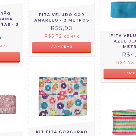
URÃO
FITA VELUDO COR
YAMA
AMARELO - 2 METROS
TAS - 3
R$5,90
S
R$5,72
FITA VEL
COM
PIX
0
AZUL JE
M
PIX
COMPRAR
MET
R$4
R
R$4,75
COMP
KIT FITA GORGURÃO