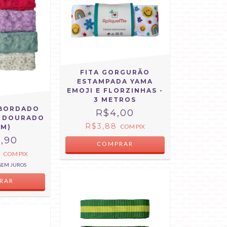
FITA GORGURÃO
ESTAMPADA YAMA
EMOJI E FLORZINHAS -
3 METROS
 BORDADO
R$4,00
O DOURADO
R$3,88
COM
PIX
MM)
,90
COMPRAR
7
COM
PIX
SEM JUROS
RAR