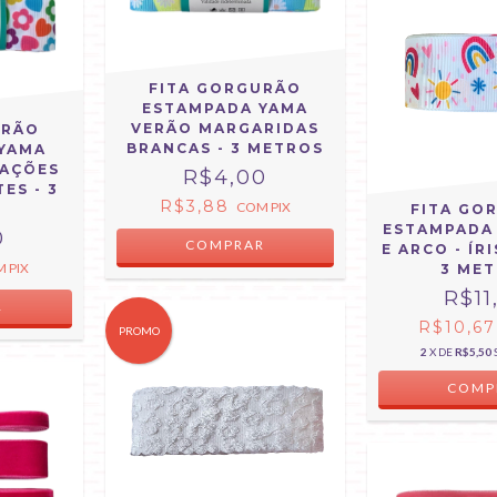
FITA GORGURÃO
ESTAMPADA YAMA
VERÃO MARGARIDAS
URÃO
BRANCAS - 3 METROS
YAMA
RAÇÕES
R$4,00
ES - 3
R$3,88
COM
PIX
S
FITA GO
ESTAMPADA
0
COMPRAR
E ARCO - ÍRI
M
PIX
3 ME
R$11
R
R$10,6
PROMO
2
X DE
R$5,50