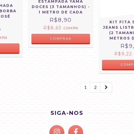
ESTAMPADA YAMA
LHADA
DOCES (3 TAMANHOS) -
 BORBA
1 METRO DE CADA
ROSÉ
R$8,90
KIT FITA
R$8,63
JEANS LIST
COM
PIX
0
(2 TAMAN
M
PIX
METROS 
R$9
R
R$9,22
1
2
SIGA-NOS