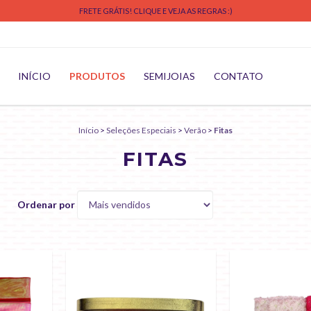
FRETE GRÁTIS! CLIQUE E VEJA AS REGRAS :)
INÍCIO
PRODUTOS
SEMIJOIAS
CONTATO
Início
>
Seleções Especiais
>
Verão
>
Fitas
FITAS
Ordenar por