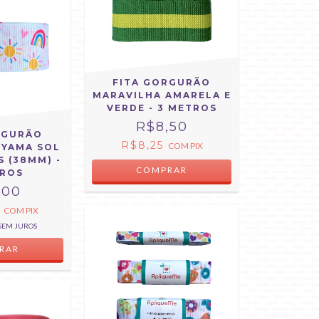
FITA GORGURÃO
MARAVILHA AMARELA E
VERDE - 3 METROS
R$8,50
RGURÃO
R$8,25
COM
PIX
 YAMA SOL
S (38MM) -
COMPRAR
TROS
,00
7
COM
PIX
SEM JUROS