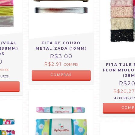
A/VOAL
FITA DE COURO
(38MM)
METALIZADA (10MM)
OS
R$3,00
0
R$2,91
COM
PIX
FITA TULE
M
PIX
FLOR MIOL
COMPRAR
(38
JUROS
R$20
R
R$20,2
4
X DE
R$5,23
COMP