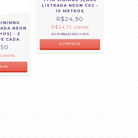
LISTRADA NEON C02 -
10 METROS
R$24,90
 SINIMBU
R$24,15
COM
PIX
RADA NEON
HOS) - 2
4
X DE
R$6,23
SEM JUROS
DE CADA
COMPRAR
,50
COM
PIX