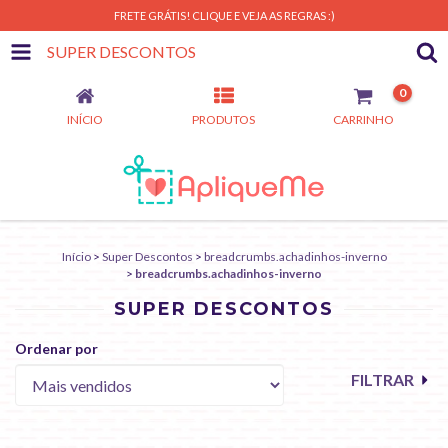
FRETE GRÁTIS! CLIQUE E VEJA AS REGRAS :)
SUPER DESCONTOS
0
INÍCIO
PRODUTOS
CARRINHO
Início
>
Super Descontos
>
breadcrumbs.achadinhos-inverno
>
breadcrumbs.achadinhos-inverno
SUPER DESCONTOS
Ordenar por
FILTRAR