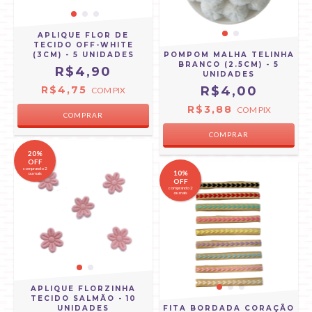
APLIQUE FLOR DE
TECIDO OFF-WHITE
(3CM) - 5 UNIDADES
POMPOM MALHA TELINHA
BRANCO (2.5CM) - 5
R$4,90
UNIDADES
R$4,75
R$4,00
COM
PIX
R$3,88
COM
PIX
20%
OFF
comprando 2
10%
ou mais
OFF
comprando 2
ou mais
APLIQUE FLORZINHA
TECIDO SALMÃO - 10
UNIDADES
FITA BORDADA CORAÇÃO