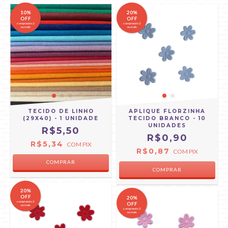
10%
20%
OFF
OFF
comprando 2
comprando 2
ou mais
ou mais
TECIDO DE LINHO
APLIQUE FLORZINHA
(29X40) - 1 UNIDADE
TECIDO BRANCO - 10
UNIDADES
R$5,50
R$0,90
R$5,34
COM
PIX
R$0,87
COM
PIX
COMPRAR
20%
OFF
20%
comprando 2
OFF
ou mais
comprando 2
ou mais