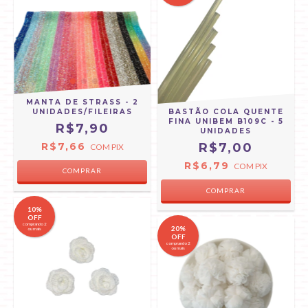
MANTA DE STRASS - 2
UNIDADES/FILEIRAS
BASTÃO COLA QUENTE
FINA UNIBEM B109C - 5
R$7,90
UNIDADES
R$7,66
R$7,00
COM
PIX
R$6,79
COM
PIX
COMPRAR
10%
OFF
comprando 2
20%
ou mais
OFF
comprando 2
ou mais