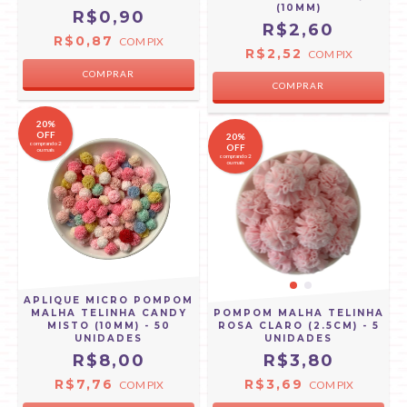
(10MM)
R$0,90
R$2,60
R$0,87
COM
PIX
R$2,52
COM
PIX
COMPRAR
20%
OFF
20%
comprando 2
OFF
ou mais
comprando 2
ou mais
APLIQUE MICRO POMPOM
MALHA TELINHA CANDY
POMPOM MALHA TELINHA
MISTO (10MM) - 50
ROSA CLARO (2.5CM) - 5
UNIDADES
UNIDADES
R$8,00
R$3,80
R$7,76
R$3,69
COM
PIX
COM
PIX