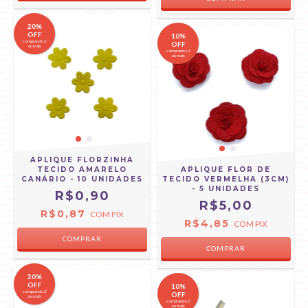
20%
OFF
10%
comprando 2
OFF
ou mais
comprando 2
ou mais
APLIQUE FLORZINHA
TECIDO AMARELO
APLIQUE FLOR DE
CANÁRIO - 10 UNIDADES
TECIDO VERMELHA (3CM)
- 5 UNIDADES
R$0,90
R$5,00
R$0,87
COM
PIX
R$4,85
COM
PIX
20%
OFF
10%
comprando 2
OFF
ou mais
comprando 2
ou mais