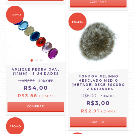
COMPRAR
PROMO
PROMO
APLIQUE PEDRA OVAL
(14MM) - 5 UNIDADES
POMPOM PELINHO
R$8,00
50
% OFF
MESCLADO MÉDIO
(METADE) BEGE ESCURO
R$4,00
- 2 UNIDADES
R$3,88
R$6,00
COM
PIX
50
% OFF
R$3,00
COMPRAR
R$2,91
COM
PIX
PROMO