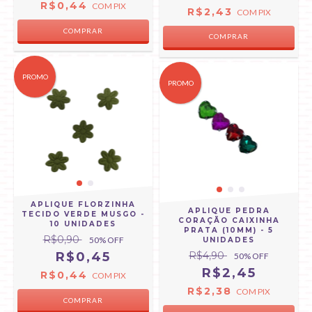
R$0,44
COM
PIX
R$2,43
COM
PIX
COMPRAR
PROMO
PROMO
APLIQUE FLORZINHA
APLIQUE PEDRA
TECIDO VERDE MUSGO -
CORAÇÃO CAIXINHA
10 UNIDADES
PRATA (10MM) - 5
R$0,90
50
% OFF
UNIDADES
R$0,45
R$4,90
50
% OFF
R$2,45
R$0,44
COM
PIX
R$2,38
COM
PIX