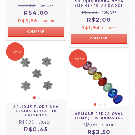
APLIQUE PEDRA GOTA
R$8,00
50
% OFF
(15MM) - 10 UNIDADES
R$4,00
R$4,00
50
% OFF
R$2,00
R$3,88
COM
PIX
R$1,94
COM
PIX
COMPRAR
COMPRAR
PROMO
PROMO
APLIQUE FLORZINHA
TECIDO CINZA - 10
APLIQUE PEDRA OVAL
UNIDADES
(18MM) - 10 UNIDADES
R$0,90
50
% OFF
R$5,00
50
% OFF
R$0,45
R$2,50