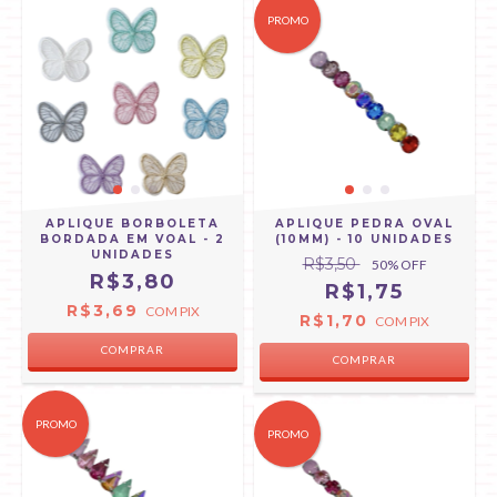
PROMO
APLIQUE BORBOLETA
APLIQUE PEDRA OVAL
BORDADA EM VOAL - 2
(10MM) - 10 UNIDADES
UNIDADES
R$3,50
50
% OFF
R$3,80
R$1,75
R$3,69
COM
PIX
R$1,70
COM
PIX
COMPRAR
COMPRAR
PROMO
PROMO